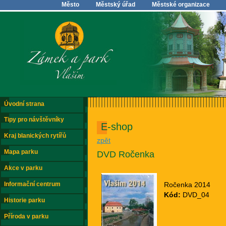
Město
Městský úřad
Městské organizace
Úvodní strana
Tipy pro návštěvníky
E-shop
Kraj blanických rytířů
zpět
Mapa parku
DVD Ročenka
Akce v parku
Informační centrum
Ročenka 2014
Kód:
DVD_04
Historie parku
Příroda v parku