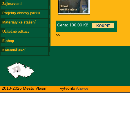
Zajímavosti
Projekty obnovy parku
Materiály ke stažení
Cena:
100,00 Kč
Užitečné odkazy
xx
E-shop
Kalendář akcí
2013-2026 Město Vlašim
vytvořilo
Anawe